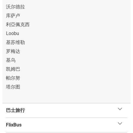
沃尔德拉
库萨卢
利亞佩克西
Loobu
基苏维勒
罗梅达
基乌
凯姆巴
帕尔努
塔尔图
巴士旅行
FlixBus