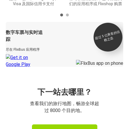
Visa 及国际信用卡支付
们的应用程序或 Flixshop 购票
数字车票与实时追
过 5
亿
乘
客
的
信
赖
之
超
选
踪
尽在 FlixBus 应用程序
下一站去哪里？
查看我们的旅行地图，畅游全球超
过 8000 个目的地。