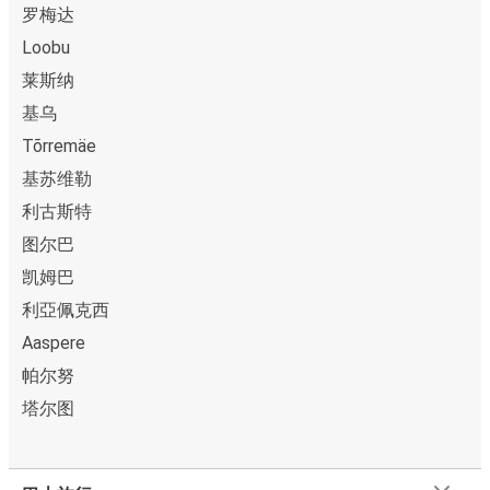
罗梅达
Loobu
莱斯纳
基乌
Tõrremäe
基苏维勒
利古斯特
图尔巴
凯姆巴
利亞佩克西
Aaspere
帕尔努
塔尔图