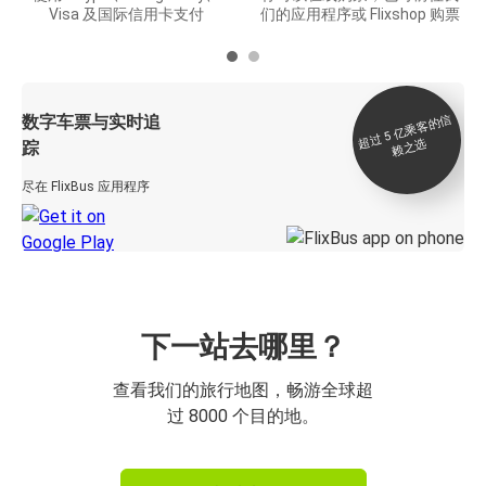
Visa 及国际信用卡支付
们的应用程序或 Flixshop 购票
数字车票与实时追
过 5
亿
乘
客
的
信
赖
之
超
选
踪
尽在 FlixBus 应用程序
下一站去哪里？
查看我们的旅行地图，畅游全球超
过 8000 个目的地。