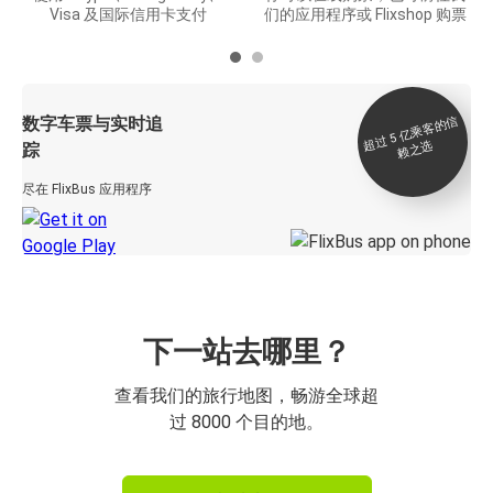
Visa 及国际信用卡支付
们的应用程序或 Flixshop 购票
数字车票与实时追
过 5
亿
乘
客
的
信
赖
之
超
选
踪
尽在 FlixBus 应用程序
下一站去哪里？
查看我们的旅行地图，畅游全球超
过 8000 个目的地。