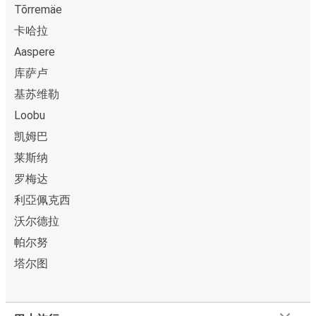
Tõrremäe
卡哈拉
Aaspere
库萨卢
基苏维勒
Loobu
凯姆巴
莱斯纳
罗梅达
利亞佩克西
沃尔德拉
帕尔努
塔尔图