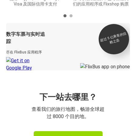
Visa 及国际信用卡支付
们的应用程序或 Flixshop 购票
数字车票与实时追
过 5
亿
乘
客
的
信
赖
之
超
选
踪
尽在 FlixBus 应用程序
下一站去哪里？
查看我们的旅行地图，畅游全球超
过 8000 个目的地。