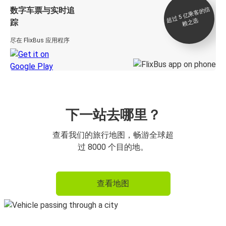
数字车票与实时追
过 5
亿
乘
客
的
信
赖
之
超
选
踪
尽在 FlixBus 应用程序
下一站去哪里？
查看我们的旅行地图，畅游全球超
过 8000 个目的地。
查看地图