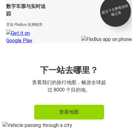
数字车票与实时追
过 5
亿
乘
客
的
信
赖
之
超
选
踪
尽在 FlixBus 应用程序
下一站去哪里？
查看我们的旅行地图，畅游全球超
过 8000 个目的地。
查看地图