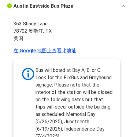
Austin Eastside Bus Plaza
363 Shady Lane
78702 奥斯汀, TX
美国
在 Google 地图上查看此地址
Bus will board at Bay A, B, or C.
Look for the FlixBus and Greyhound
signage. Please note that the
interior of the station will be closed
on the following dates but that
trips will occur outside the building
as scheduled: Memorial Day
(5/26/2025), Juneteenth
(6/19/2025), Independence Day
(7/4/2025).