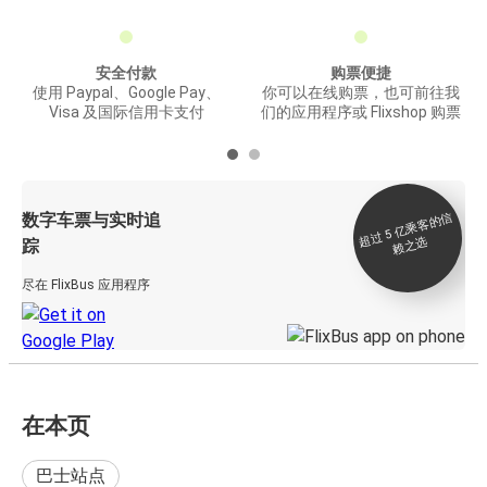
安全付款
购票便捷
使用 Paypal、Google Pay、
你可以在线购票，也可前往我
Visa 及国际信用卡支付
们的应用程序或 Flixshop 购票
数字车票与实时追
过 5
亿
乘
客
的
信
赖
之
超
选
踪
尽在 FlixBus 应用程序
在本页
巴士站点