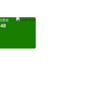
程票价
48