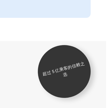
超
过
5
亿
乘
客
的
信
赖
之
选