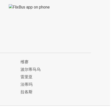
维赛
波尔蒂马乌
雷里亚
法蒂玛
拉各斯