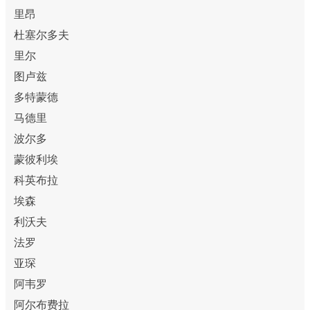
里昂
杜塞尔多夫
里尔
图卢兹
多特蒙德
马德里
波尔多
蒙彼利埃
科英布拉
埃森
利沃夫
法罗
亚琛
阿韦罗
阿尔布费拉