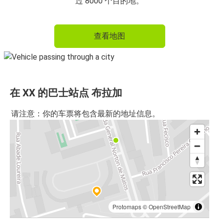
布拉加
过 8000 个目的地。
布拉加
查看地图
吉马良斯
布拉加
维戈
在 XX 的巴士站点 布拉加
布拉加
阿韦罗
请注意：你的车票将包含最新的地址信息。
维戈
布拉加
阿韦罗
布拉加
布拉加
Protomaps
©
OpenStreetMap
法罗