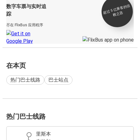
数字车票与实时追
过 5
亿
乘
客
的
信
赖
之
超
选
踪
尽在 FlixBus 应用程序
在本页
热门巴士线路
巴士站点
热门巴士线路
里斯本