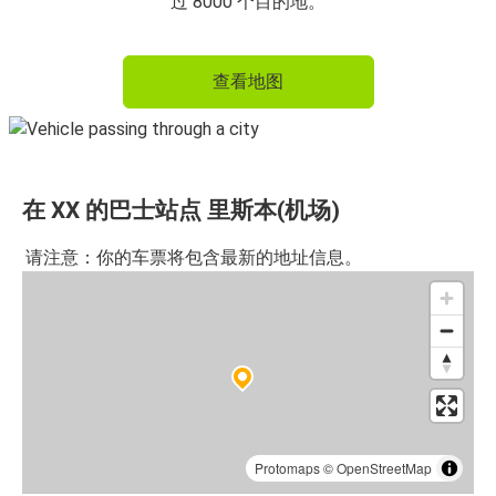
里斯本(机场)
过 8000 个目的地。
里斯本(机场)
查看地图
阿尔布费拉
里斯本(机场)
波尔图(机场)
在 XX 的巴士站点 里斯本(机场)
里斯本(机场)
埃武拉
请注意：你的车票将包含最新的地址信息。
埃武拉
里斯本(机场)
波尔图(机场)
里斯本(机场)
里斯本(机场)
Protomaps
©
OpenStreetMap
卡尔达斯达雷法