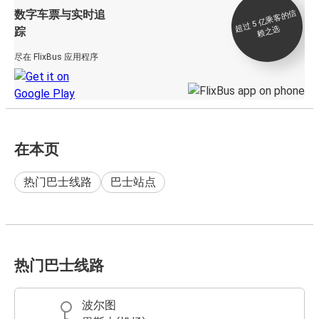
数字车票与实时追
过 5
亿
乘
客
的
信
赖
之
超
选
踪
尽在 FlixBus 应用程序
在本页
热门巴士线路
巴士站点
热门巴士线路
波尔图