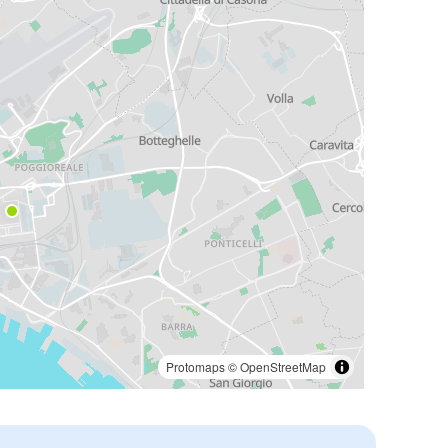
Protomaps
©
OpenStreetMap