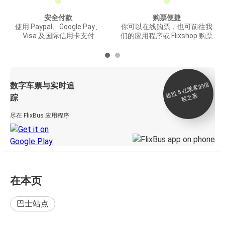
安全付款
购票便捷
使用 Paypal、Google Pay、
你可以在线购票，也可前往我
Visa 及国际信用卡支付
们的应用程序或 Flixshop 购票
数字车票与实时追
过 5
亿
乘
客
的
信
赖
之
超
选
踪
尽在 FlixBus 应用程序
在本页
巴士站点