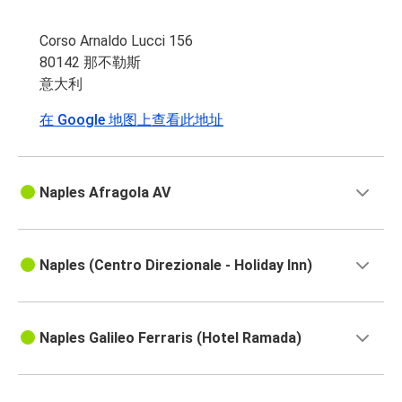
Corso Arnaldo Lucci 156
80142 那不勒斯
意大利
在 Google 地图上查看此地址
Naples Afragola AV
Naples (Centro Direzionale - Holiday Inn)
Naples Galileo Ferraris (Hotel Ramada)