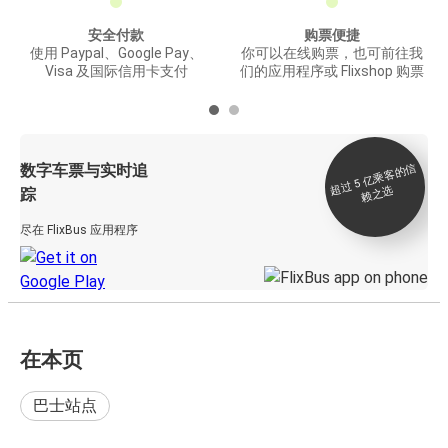
安全付款
购票便捷
使用 Paypal、Google Pay、
你可以在线购票，也可前往我
Visa 及国际信用卡支付
们的应用程序或 Flixshop 购票
数字车票与实时追
过 5
亿
乘
客
的
信
赖
之
超
选
踪
尽在 FlixBus 应用程序
在本页
巴士站点