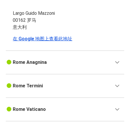
Largo Guido Mazzoni
00162 罗马
意大利
在 Google 地图上查看此地址
Rome Anagnina
Rome Termini
Rome Vaticano