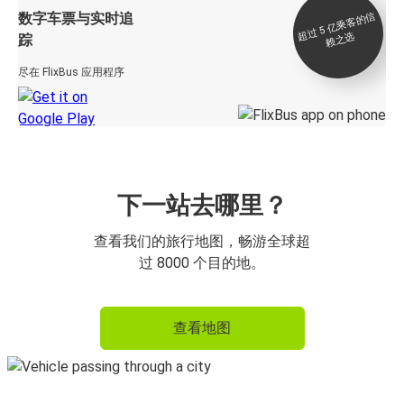
数字车票与实时追
过 5
亿
乘
客
的
信
赖
之
超
选
踪
尽在 FlixBus 应用程序
下一站去哪里？
查看我们的旅行地图，畅游全球超
过 8000 个目的地。
查看地图