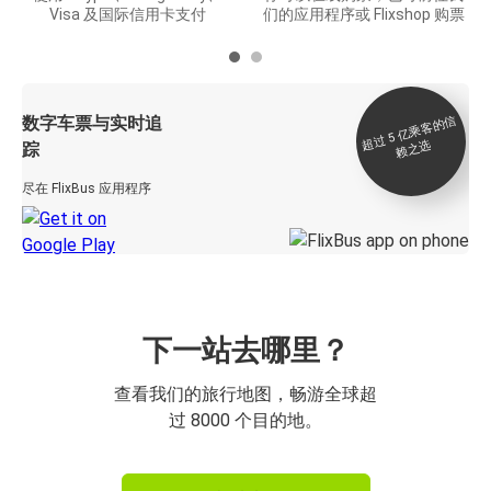
Visa 及国际信用卡支付
们的应用程序或 Flixshop 购票
数字车票与实时追
过 5
亿
乘
客
的
信
赖
之
超
选
踪
尽在 FlixBus 应用程序
下一站去哪里？
查看我们的旅行地图，畅游全球超
过 8000 个目的地。