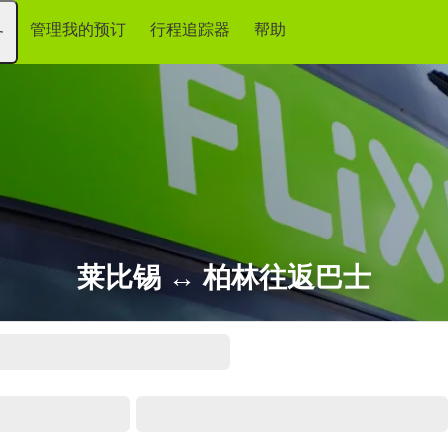
管理我的预订
行程追踪器
帮助
务
莱比锡 ↔ 柏林往返巴士