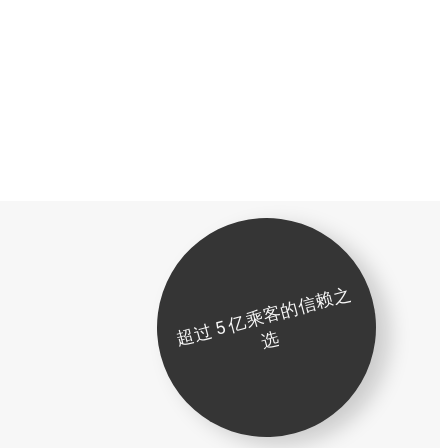
超
过
5
亿
乘
客
的
信
赖
之
选