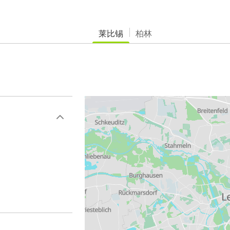
莱比锡
柏林