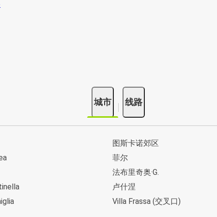
城市
线路
图斯卡诺郊区
ea
菲尔
法布里奇奥·G.
tinella
卢什涅
glia
Villa Frassa (交叉口)