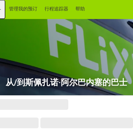
管理我的预订
行程追踪器
帮助
务
从/到斯佩扎诺·阿尔巴内塞的巴士