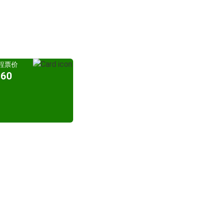
程票价
60