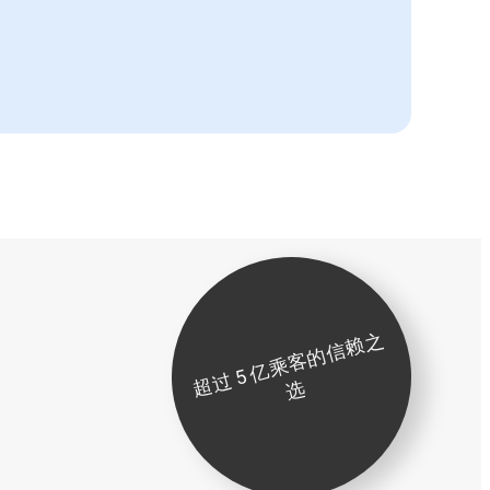
超
过
5
亿
乘
客
的
信
赖
之
选