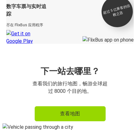
数字车票与实时追
过 5
亿
乘
客
的
信
赖
之
超
选
踪
尽在 FlixBus 应用程序
下一站去哪里？
查看我们的旅行地图，畅游全球超
过 8000 个目的地。
查看地图