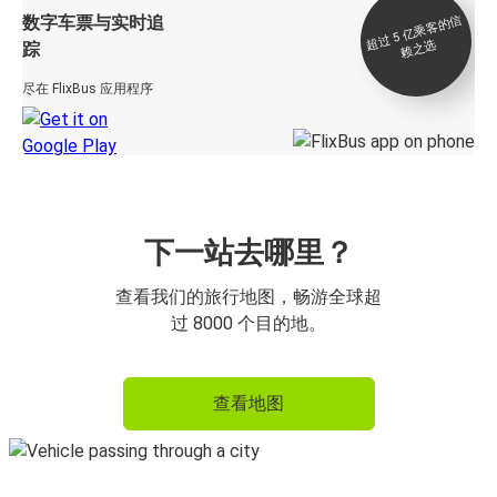
数字车票与实时追
过 5
亿
乘
客
的
信
赖
之
超
选
踪
尽在 FlixBus 应用程序
下一站去哪里？
查看我们的旅行地图，畅游全球超
过 8000 个目的地。
查看地图