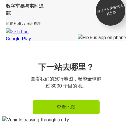
数字车票与实时追
过 5
亿
乘
客
的
信
赖
之
超
选
踪
尽在 FlixBus 应用程序
下一站去哪里？
查看我们的旅行地图，畅游全球超
过 8000 个目的地。
查看地图