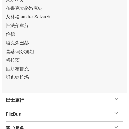
布鲁克大格洛克纳
戈林格 an der Salzach
帕法尔韋芬
伦德
塔克森巴赫
普赫·乌尔施坦
格拉茨
因斯布魯克
维也纳机场
巴士旅行
FlixBus
客户服务