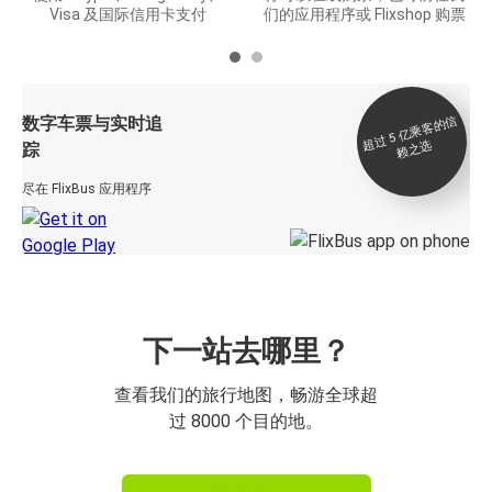
Visa 及国际信用卡支付
们的应用程序或 Flixshop 购票
数字车票与实时追
过 5
亿
乘
客
的
信
赖
之
超
选
踪
尽在 FlixBus 应用程序
下一站去哪里？
查看我们的旅行地图，畅游全球超
过 8000 个目的地。