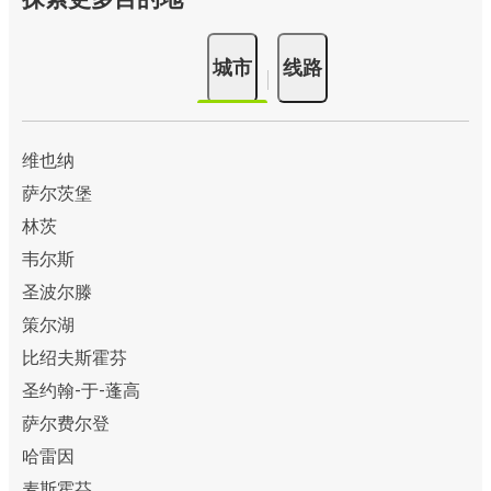
城市
线路
维也纳
萨尔茨堡
林茨
韦尔斯
圣波尔滕
策尔湖
比绍夫斯霍芬
圣约翰-于-蓬高
萨尔费尔登
哈雷因
麦斯霍芬