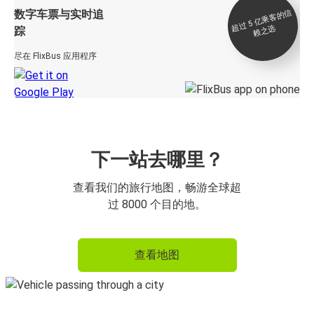
数字车票与实时追
过 5
亿
乘
客
的
信
赖
之
超
选
踪
尽在 FlixBus 应用程序
下一站去哪里？
查看我们的旅行地图，畅游全球超
过 8000 个目的地。
查看地图