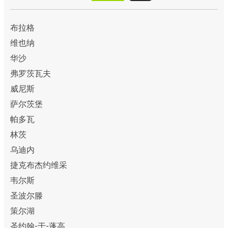
布拉格
维也纳
华沙
弗罗茨瓦夫
威尼斯
萨尔茨堡
帕多瓦
林茨
乌迪内
捷克布杰约维采
韦尔斯
圣波尔滕
策尔湖
圣约翰-于-蓬高