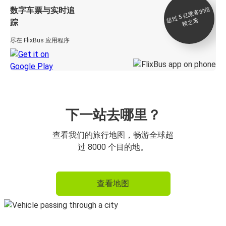
数字车票与实时追
过 5
亿
乘
客
的
信
赖
之
超
选
踪
尽在 FlixBus 应用程序
下一站去哪里？
查看我们的旅行地图，畅游全球超
过 8000 个目的地。
查看地图