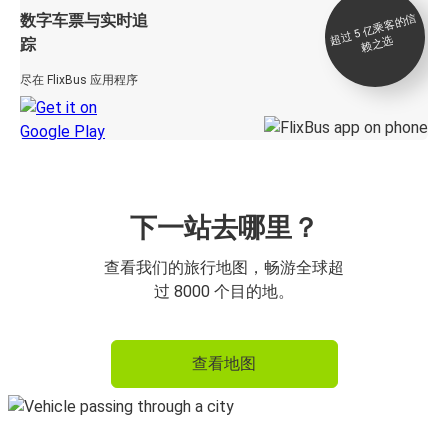
数字车票与实时追
过 5
亿
乘
客
的
信
赖
之
超
选
踪
尽在 FlixBus 应用程序
下一站去哪里？
查看我们的旅行地图，畅游全球超
过 8000 个目的地。
查看地图