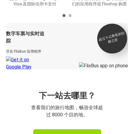
Visa 及国际信用卡支付
们的应用程序或 Flixshop 购票
数字车票与实时追
过 5
亿
乘
客
的
信
赖
之
超
选
踪
尽在 FlixBus 应用程序
下一站去哪里？
查看我们的旅行地图，畅游全球超
过 8000 个目的地。