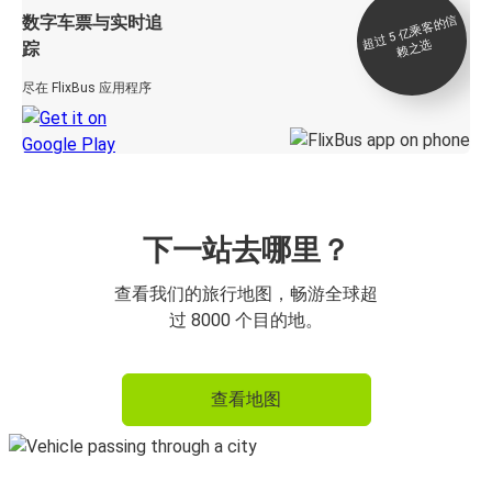
数字车票与实时追
过 5
亿
乘
客
的
信
赖
之
超
选
踪
尽在 FlixBus 应用程序
下一站去哪里？
查看我们的旅行地图，畅游全球超
过 8000 个目的地。
查看地图