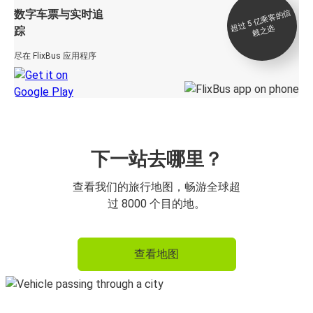
数字车票与实时追
过 5
亿
乘
客
的
信
赖
之
超
选
踪
尽在 FlixBus 应用程序
下一站去哪里？
查看我们的旅行地图，畅游全球超
过 8000 个目的地。
查看地图