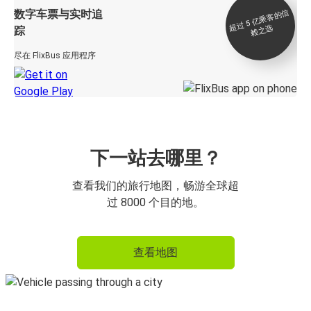
数字车票与实时追
过 5
亿
乘
客
的
信
赖
之
超
选
踪
尽在 FlixBus 应用程序
下一站去哪里？
查看我们的旅行地图，畅游全球超
过 8000 个目的地。
查看地图