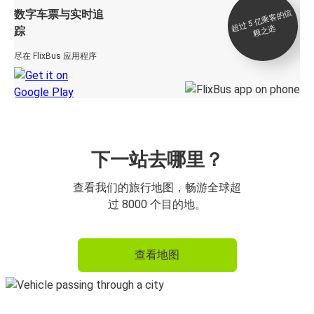
数字车票与实时追
过 5
亿
乘
客
的
信
赖
之
超
选
踪
尽在 FlixBus 应用程序
下一站去哪里？
查看我们的旅行地图，畅游全球超
过 8000 个目的地。
查看地图