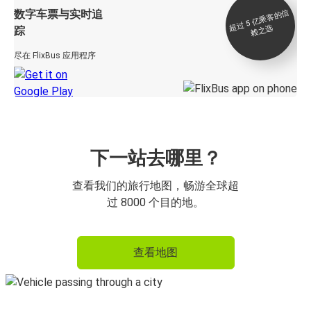
数字车票与实时追
过 5
亿
乘
客
的
信
赖
之
超
选
踪
尽在 FlixBus 应用程序
下一站去哪里？
查看我们的旅行地图，畅游全球超
过 8000 个目的地。
查看地图