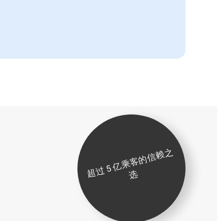
超
过
5
亿
乘
客
的
信
赖
之
选