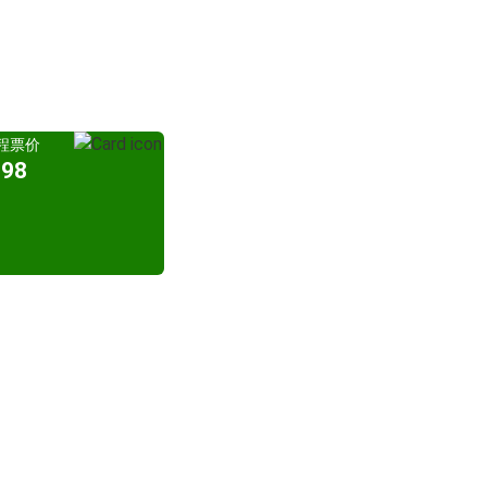
程票价
98