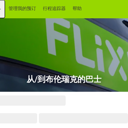
管理我的预订
行程追踪器
帮助
务
从/到布伦瑞克的巴士