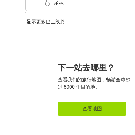
柏林
汉堡
显示更多巴士线路
布伦瑞克
布伦瑞克
布鲁塞尔
恩斯赫德
下一站去哪里？
布伦瑞克
查看我们的旅行地图，畅游全球超
过 8000 个目的地。
查看地图