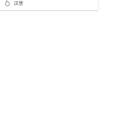
汉堡
巴黎
布伦瑞克
布伦瑞克
恩斯赫德