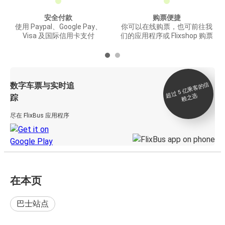
安全付款
购票便捷
使用 Paypal、Google Pay、
你可以在线购票，也可前往我
Visa 及国际信用卡支付
们的应用程序或 Flixshop 购票
数字车票与实时追
过 5
亿
乘
客
的
信
赖
之
超
选
踪
尽在 FlixBus 应用程序
在本页
巴士站点