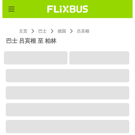
主页
巴士
德国
吕宾根
巴士 吕宾根 至 柏林