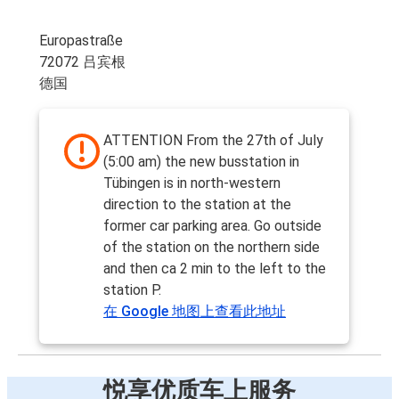
Europastraße
72072 吕宾根
德国
ATTENTION From the 27th of July
(5:00 am) the new busstation in
Tübingen is in north-western
direction to the station at the
former car parking area. Go outside
of the station on the northern side
and then ca 2 min to the left to the
station P.
在 Google 地图上查看此地址
悦享优质车上服务