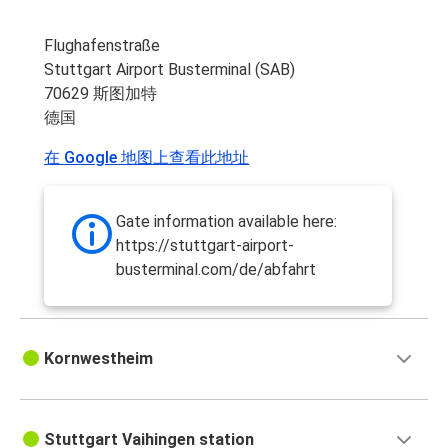
Flughafenstraße
Stuttgart Airport Busterminal (SAB)
70629 斯图加特
德国
在 Google 地图上查看此地址
Gate information available here:
https://stuttgart-airport-
busterminal.com/de/abfahrt
Kornwestheim
Stuttgart Vaihingen station