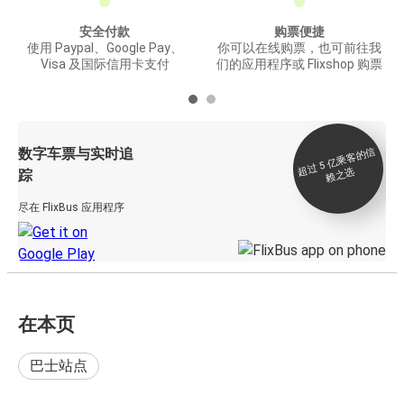
安全付款
购票便捷
使用 Paypal、Google Pay、
你可以在线购票，也可前往我
Visa 及国际信用卡支付
们的应用程序或 Flixshop 购票
数字车票与实时追
过 5
亿
乘
客
的
信
赖
之
超
选
踪
尽在 FlixBus 应用程序
在本页
巴士站点