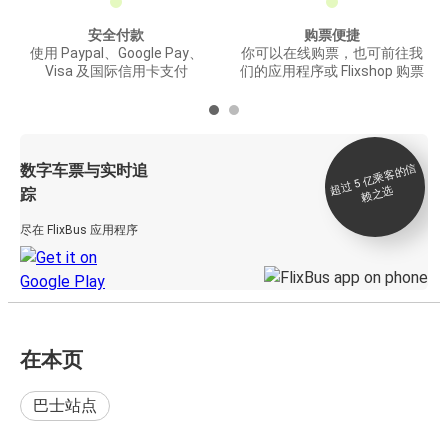
安全付款
购票便捷
使用 Paypal、Google Pay、
你可以在线购票，也可前往我
Visa 及国际信用卡支付
们的应用程序或 Flixshop 购票
数字车票与实时追
过 5
亿
乘
客
的
信
赖
之
超
选
踪
尽在 FlixBus 应用程序
在本页
巴士站点