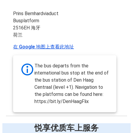
Prins Bernhardviaduct
Busplatform
2516EH 海牙
荷兰
在 Google 地图上查看此地址
The bus departs from the
international bus stop at the end of
the bus station of Den Haag
Centraal (level +1). Navigation to
the platforms can be found here:
https://bit.ly/DenHaagFlix
悦享优质车上服务