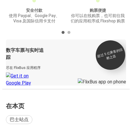
安全付款
购票便捷
使用 Paypal、Google Pay、
你可以在线购票，也可前往我
Visa 及国际信用卡支付
们的应用程序或 Flixshop 购票
数字车票与实时追
过 5
亿
乘
客
的
信
赖
之
超
选
踪
尽在 FlixBus 应用程序
在本页
巴士站点