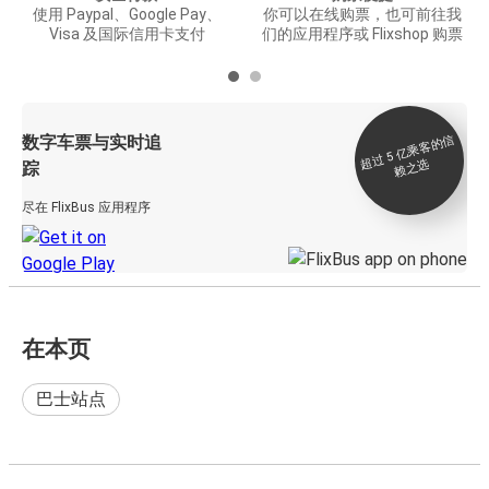
使用 Paypal、Google Pay、
你可以在线购票，也可前往我
Visa 及国际信用卡支付
们的应用程序或 Flixshop 购票
数字车票与实时追
过 5
亿
乘
客
的
信
赖
之
超
选
踪
尽在 FlixBus 应用程序
在本页
巴士站点