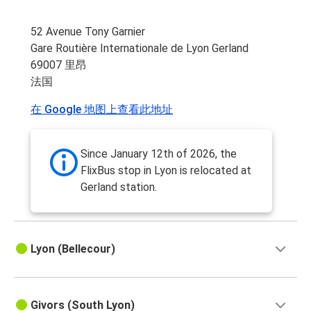
52 Avenue Tony Garnier
Gare Routière Internationale de Lyon Gerland
69007 里昂
法国
在 Google 地图上查看此地址
Since January 12th of 2026, the
FlixBus stop in Lyon is relocated at
Gerland station.
Lyon (Bellecour)
Givors (South Lyon)