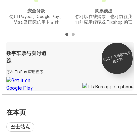
安全付款
购票便捷
使用 Paypal、Google Pay、
你可以在线购票，也可前往我
Visa 及国际信用卡支付
们的应用程序或 Flixshop 购票
数字车票与实时追
过 5
亿
乘
客
的
信
赖
之
超
选
踪
尽在 FlixBus 应用程序
在本页
巴士站点