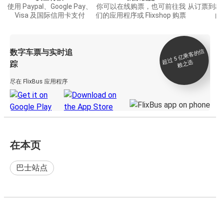
使用 Paypal、Google Pay、
你可以在线购票，也可前往我
从订票到
Visa 及国际信用卡支付
们的应用程序或 Flixshop 购票
数字车票与实时追
过 5
亿
乘
客
的
信
赖
之
超
选
踪
尽在 FlixBus 应用程序
在本页
巴士站点