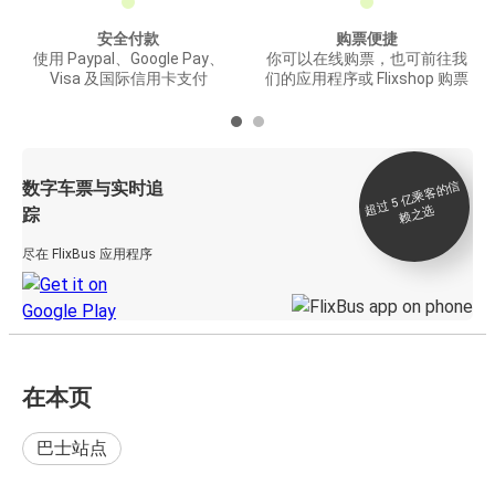
安全付款
购票便捷
使用 Paypal、Google Pay、
你可以在线购票，也可前往我
Visa 及国际信用卡支付
们的应用程序或 Flixshop 购票
数字车票与实时追
过 5
亿
乘
客
的
信
赖
之
超
选
踪
尽在 FlixBus 应用程序
在本页
巴士站点