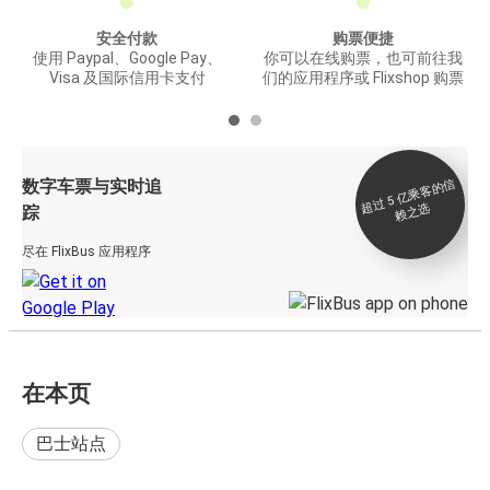
安全付款
购票便捷
使用 Paypal、Google Pay、
你可以在线购票，也可前往我
Visa 及国际信用卡支付
们的应用程序或 Flixshop 购票
数字车票与实时追
过 5
亿
乘
客
的
信
赖
之
超
选
踪
尽在 FlixBus 应用程序
在本页
巴士站点