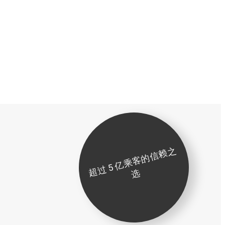
超
过
5
亿
乘
客
的
信
赖
之
选