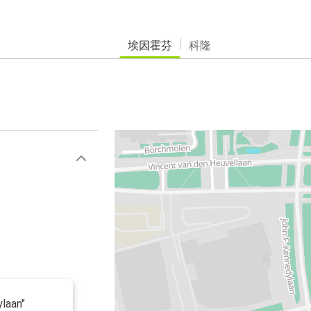
埃因霍芬
科隆
laan"