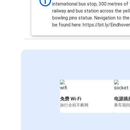
international bus stop, 300 metres of
railway and bus station across the yel
bowling pins statue. Navigation to th
be found here: https://bit.ly/Eindhov
免费 Wi-Fi
电源插
旅行全程不断网
乘车期