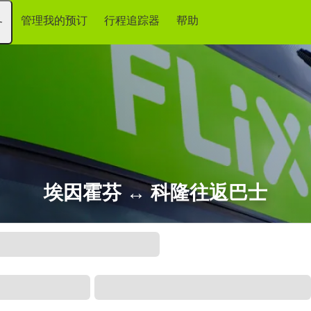
管理我的预订
行程追踪器
帮助
务
埃因霍芬 ↔ 科隆往返巴士