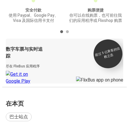
安全付款
购票便捷
使用 Paypal、Google Pay、
你可以在线购票，也可前往我
Visa 及国际信用卡支付
们的应用程序或 Flixshop 购票
数字车票与实时追
过 5
亿
乘
客
的
信
赖
之
超
选
踪
尽在 FlixBus 应用程序
在本页
巴士站点