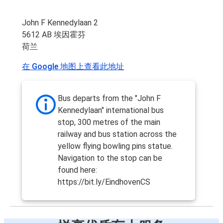
John F Kennedylaan 2
5612 AB 埃因霍芬
荷兰
在 Google 地图上查看此地址
Bus departs from the "John F
Kennedylaan" international bus
stop, 300 metres of the main
railway and bus station across the
yellow flying bowling pins statue.
Navigation to the stop can be
found here:
https://bit.ly/EindhovenCS