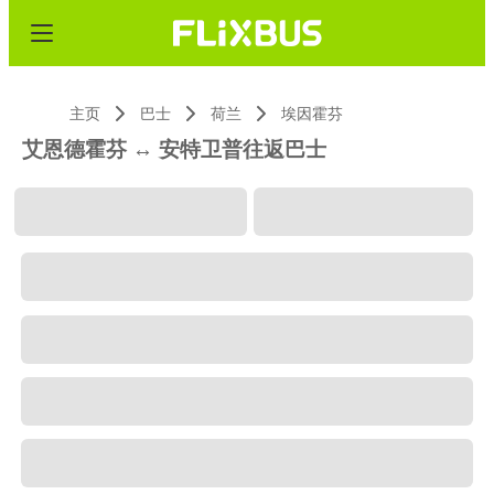
主页
巴士
荷兰
埃因霍芬
艾恩德霍芬 ↔ 安特卫普往返巴士