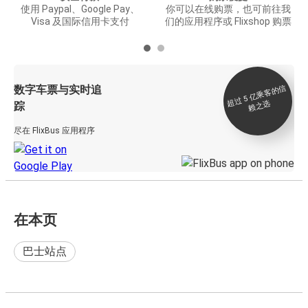
使用 Paypal、Google Pay、
你可以在线购票，也可前往我
Visa 及国际信用卡支付
们的应用程序或 Flixshop 购票
数字车票与实时追
过 5
亿
乘
客
的
信
赖
之
超
选
踪
尽在 FlixBus 应用程序
在本页
巴士站点