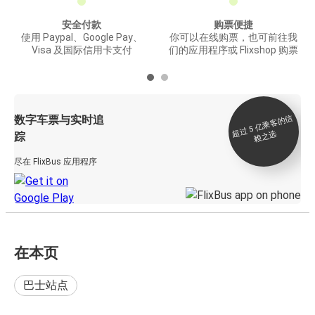
安全付款
购票便捷
使用 Paypal、Google Pay、
你可以在线购票，也可前往我
Visa 及国际信用卡支付
们的应用程序或 Flixshop 购票
数字车票与实时追
过 5
亿
乘
客
的
信
赖
之
超
选
踪
尽在 FlixBus 应用程序
在本页
巴士站点