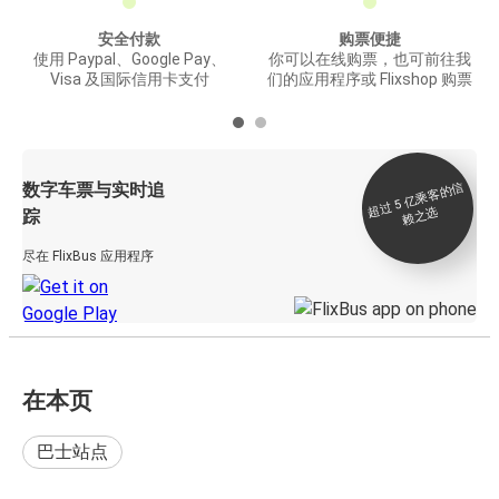
安全付款
购票便捷
使用 Paypal、Google Pay、
你可以在线购票，也可前往我
Visa 及国际信用卡支付
们的应用程序或 Flixshop 购票
数字车票与实时追
过 5
亿
乘
客
的
信
赖
之
超
选
踪
尽在 FlixBus 应用程序
在本页
巴士站点