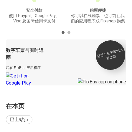
安全付款
购票便捷
使用 Paypal、Google Pay、
你可以在线购票，也可前往我
Visa 及国际信用卡支付
们的应用程序或 Flixshop 购票
数字车票与实时追
过 5
亿
乘
客
的
信
赖
之
超
选
踪
尽在 FlixBus 应用程序
在本页
巴士站点