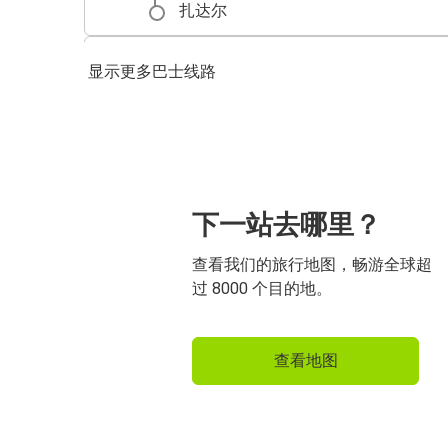
扎达尔
斯普利特
显示更多巴士线路
扎达尔
扎达尔
希贝尼克
维也纳
下一站去哪里？
扎达尔
查看我们的旅行地图，畅游全球超
戈斯皮奇
过 8000 个目的地。
扎达尔
斯克拉丁
查看地图
扎达尔