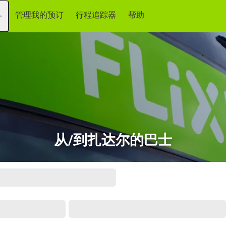
管理我的预订
行程追踪器
帮助
务
从/到扎达尔的巴士