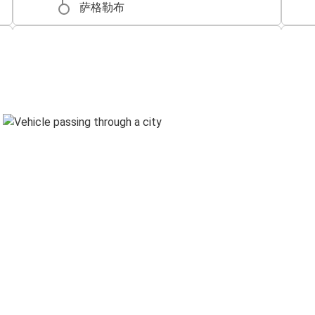
萨格勒布
扎达尔
普利特维奇湖泊 (Plitvička Jezera)
希贝尼克
扎达尔
扎达尔
卢布尔雅那
扎达尔
戈斯皮奇
扎达尔
皮罗瓦茨