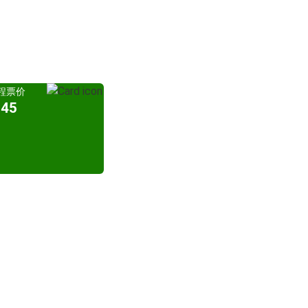
程票价
45