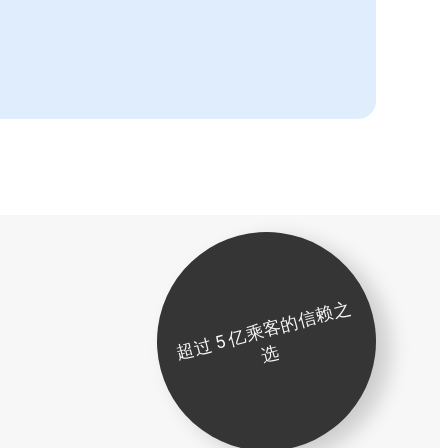
超
过
5
亿
乘
客
的
信
赖
之
选