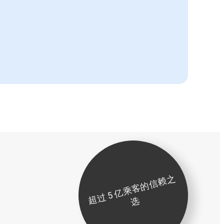
超
过
5
亿
乘
客
的
信
赖
之
选