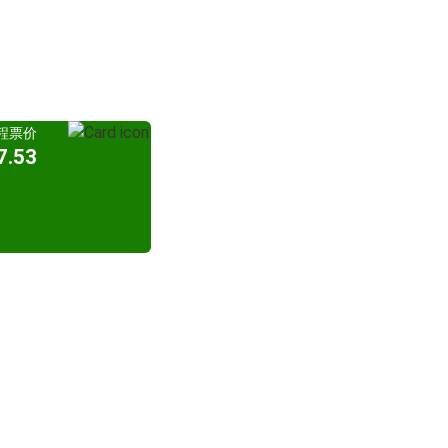
程票价
.53