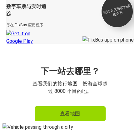
数字车票与实时追
过 5
亿
乘
客
的
信
赖
之
超
选
踪
尽在 FlixBus 应用程序
下一站去哪里？
查看我们的旅行地图，畅游全球超
过 8000 个目的地。
查看地图