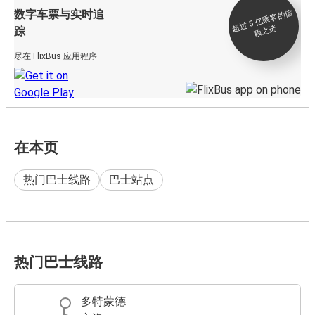
数字车票与实时追
过 5
亿
乘
客
的
信
赖
之
超
选
踪
尽在 FlixBus 应用程序
在本页
热门巴士线路
巴士站点
热门巴士线路
多特蒙德